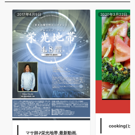
2017年4月9日
2020年3月22日
cooking(
マサ師♪栄光地帯.最新動画.