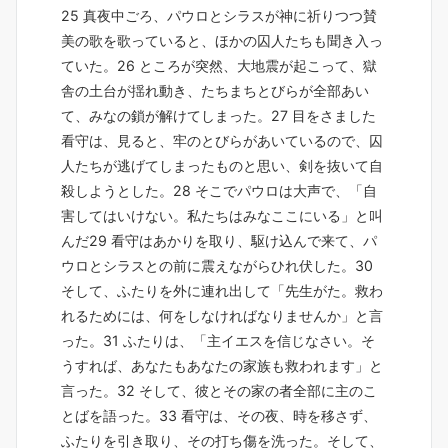
25 真夜中ごろ、パウロとシラスが神に祈りつつ賛
美の歌を歌っていると、ほかの囚人たちも聞き入っ
ていた。26 ところが突然、大地震が起こって、獄
舎の土台が揺れ動き、たちまちとびらが全部あい
て、みなの鎖が解けてしまった。27 目をさました
看守は、見ると、牢のとびらがあいているので、囚
人たちが逃げてしまったものと思い、剣を抜いて自
殺しようとした。28 そこでパウロは大声で、「自
害してはいけない。私たちはみなここにいる」と叫
んだ29 看守はあかりを取り、駆け込んで来て、パ
ウロとシラスとの前に震えながらひれ伏した。30
そして、ふたりを外に連れ出して「先生がた。救わ
れるためには、何をしなければなりませんか」と言
った。31 ふたりは、「主イエスを信じなさい。そ
うすれば、あなたもあなたの家族も救われます」と
言った。32 そして、彼とその家の者全部に主のこ
とばを語った。33 看守は、その夜、時を移さず、
ふたりを引き取り、その打ち傷を洗った。そして、