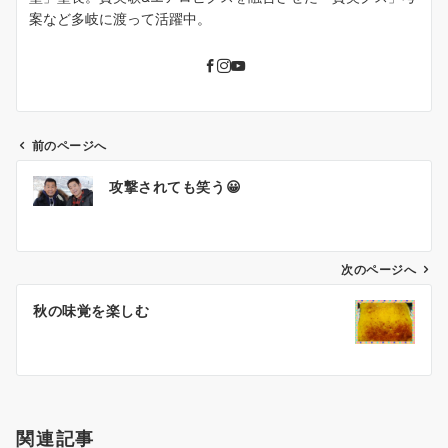
案など多岐に渡って活躍中。
前のページへ
投
攻撃されても笑う😀
稿
ナ
ビ
ゲ
次のページへ
ー
秋の味覚を楽しむ
シ
ョ
ン
関連記事