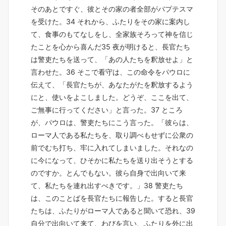
そのあとですぐ、彼とその家の者全部がバプテスマ
を受けた。34 それから、ふたりをその家に案内し
て、食事のもてなしをし、全家族そろって神を信じ
たことを心から喜んだ35 夜が明けると、長官たち
は警吏たちを送って、「あの人たちを釈放せよ」と
言わせた。36 そこで看守は、この命令をパウロに
伝えて、「長官たちが、あなたがたを釈放するよう
にと、使いをよこしました。どうぞ、ここを出て、
ご無事に行ってください」と言った。37 ところ
が、パウロは、警吏たちにこう言った。「彼らは、
ローマ人である私たちを、取り調べもせずに公衆の
前でむち打ち、牢に入れてしまいました。それなの
に今になって、ひそかに私たちを送り出そうとする
のですか。とんでもない。彼ら自身で出向いて来
て、私たちを連れ出すべきです。」38 警吏たち
は、このことばを長官たちに報告した。すると長官
たちは、ふたりがローマ人であると聞いて恐れ、39
自分で出向いて来て、わびを言い、ふたりを外に出