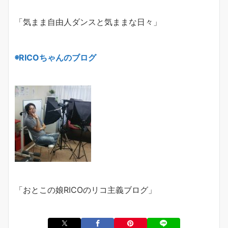
「気まま自由人ダンスと気ままな日々」
◉
RICO
ちゃんのブログ
「おとこの娘
RICO
のリコ主義ブログ」