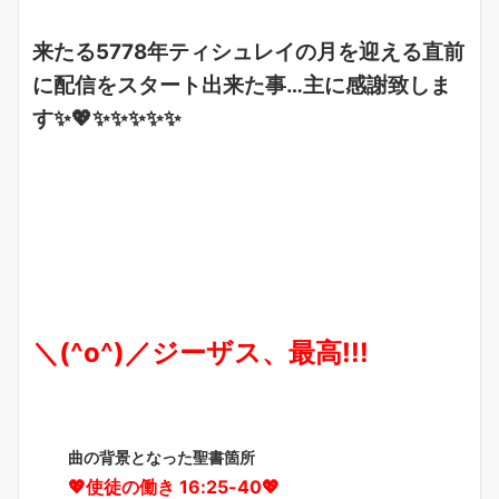
来たる5778年ティシュレイの月を迎える直前
に配信をスタート出来た事…主に感謝致しま
す✨💖✨✨✨✨✨
＼(^o^)／
ジーザス、最高!!!
曲の背景となった聖書箇所
💖使徒の働き 16:25-40💖