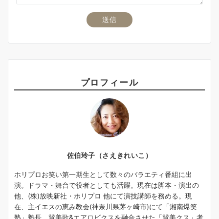
プロフィール
佐伯玲子（さえきれいこ）
ホリプロお笑い第一期生として数々のバラエティ番組に出
演。ドラマ・舞台で役者としても活躍。現在は脚本・演出の
他、(株)放映新社・ホリプロ 他にて演技講師を務める。現
在、主イエスの恵み教会(神奈川県茅ヶ崎市)にて「湘南爆笑
塾」塾長。賛美歌&エアロビクスを融合させた「賛美クス」考