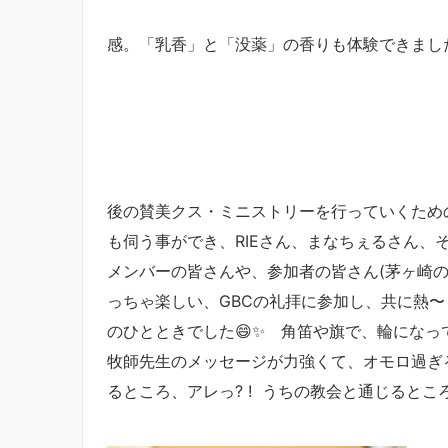
感。「乳香」と「没薬」の香りも体験できまし
後の賛美クス・ミニストリーを行っていくための
も伺う事ができ、RIEさん、まなちぇるさん、そし
メンバーの皆さんや、参加者の皆さん(茅ヶ崎の
っちゃ楽しい、GBCの礼拝に参加し、共に熱
のひとときでした😄✨ 角笛や旗で、輪にな
牧師先生のメッセージが力強くて、オモロ過ぎ
るところ、アレっ? ! うちの教会と通じるとこ