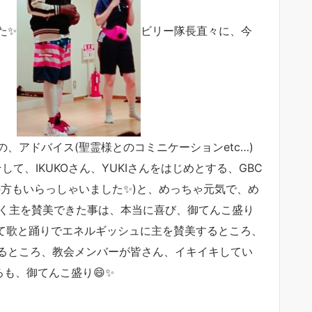
た✨
ビリー隊長直々に、今
、アドバイス(聖霊様とのコミニケーションetc…)
て、IKUKOさん、YUKIさんをはじめとする、GBC
方もいらっしゃいました✨)と、めっちゃ元気で、め
〜く主を賛美できた事は、本当に喜び、御てんこ盛り
って歌と踊りでエネルギッシュに主を賛美するところ、
るところ、教会メンバーが皆さん、イキイキしてい
ろも、御てんこ盛り😄✨