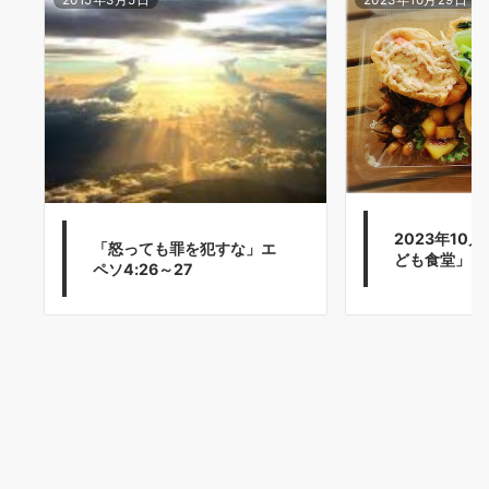
2023年10
「怒っても罪を犯すな」エ
ども食堂」🎶
ペソ4:26～27