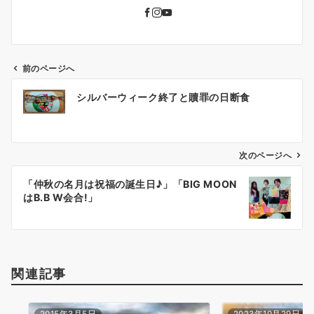
前のページへ
投
シルバーウィーク終了と贖罪の日断食
稿
ナ
ビ
ゲ
次のページへ
ー
「仲秋の名月は祝福の誕生日♪」「BIG MOON
シ
はB.B W会合!」
ョ
ン
関連記事
2015年3月5日
2023年10月29日