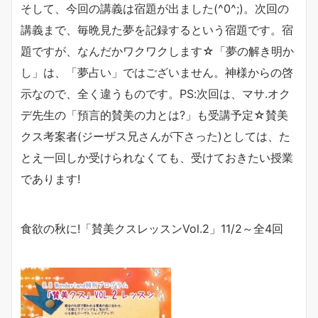
そして、今回の講義は宿題が出ました(^0^;)。次回の
講義まで、毎晩見た夢を記録するという宿題です。宿
題ですが、なんだかワクワクします☆「夢の解き明か
し」は、「夢占い」ではございません。神様からの啓
示なので、全く違うものです。PS:次回は、マサ.オク
デ先生の「預言的賛美の力とは?」も受講予定☆賛美
クス考案者(ジーザス兄さんが下さった)としては、た
とえ一回しか受けられなくても、受けておきたい授業
であります!
食欲の秋に
!
「賛美クスレッスン
Vol.2
」
11/2
～全
4
回