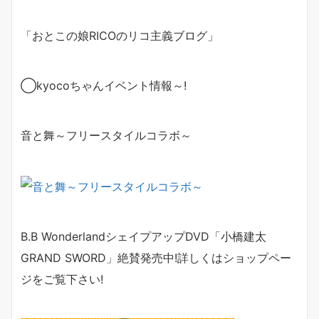
「おとこの娘
RICO
のリコ主義ブログ」
◯
kyoco
ちゃんイベント情報～
!
音と舞～フリースタイルコラボ～
B.B Wonderland
シェイプアップ
DVD
「小橋建太
GRAND SWORD
」絶賛発売中
!
詳しくは
ショップペー
ジ
をご覧下さい
!