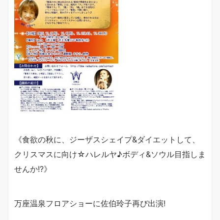
《食欲の秋に、ジーザスシェイプ
&
ダイエットして、
クリスマスに向け☆ハレルヤ
♪
ボディ
&
ソウル目指しま
せんか
!?
》
万座温泉フロアショーに佐伯玲子再び出演
!