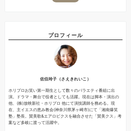
プロフィール
佐伯玲子（さえきれいこ）
ホリプロお笑い第一期生として数々のバラエティ番組に出
演。ドラマ・舞台で役者としても活躍。現在は脚本・演出の
他、(株)放映新社・ホリプロ 他にて演技講師を務める。現
在、主イエスの恵み教会(神奈川県茅ヶ崎市)にて「湘南爆笑
塾」塾長。賛美歌&エアロビクスを融合させた「賛美クス」考
案など多岐に渡って活躍中。