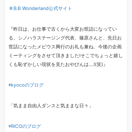
☆B.B Wonderland公式サイト
『昨日は、お仕事で古くから大変お世話になってい
る、
シノハラステージング代表、篠原さんと、先日お
世話になった
メビウス興行のお礼も兼ね、今後の企画
ミーティングをさせて
頂きました!そこでちょっと嬉し
くも恥ずかしい現状を見た
おやびんは….!(笑)』
◉
kyoco
のブログ
「気まま自由人ダンスと気ままな日々」
◉
RICO
のブログ