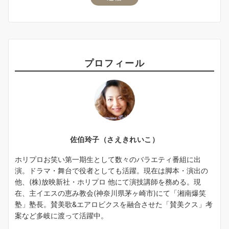
プロフィール
佐伯玲子（さえきれいこ）
ホリプロお笑い第一期生として数々のバラエティ番組に出
演。ドラマ・舞台で役者としても活躍。現在は脚本・演出の
他、(株)放映新社・ホリプロ 他にて演技講師を務める。現
在、主イエスの恵み教会(神奈川県茅ヶ崎市)にて「湘南爆笑
塾」塾長。賛美歌&エアロビクスを融合させた「賛美クス」考
案など多岐に渡って活躍中。