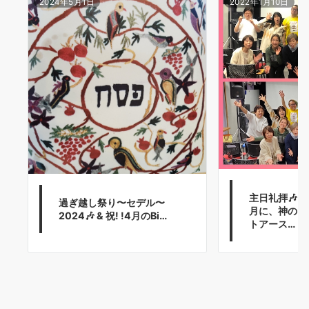
2024年5月1日
2022年1月10日
主日礼拝🎶
過ぎ越し祭り〜セデル〜
月に、神の良
2024🎶 & 祝! !4月のBi…
トアース…