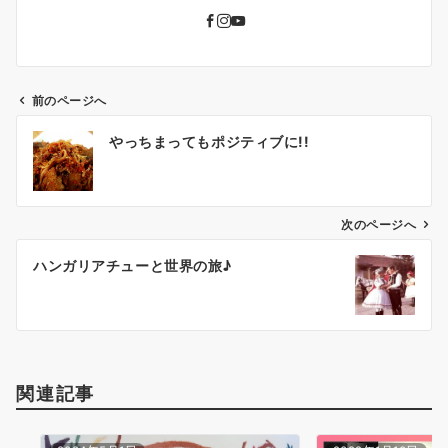
前のページへ
投
やっちまってもポジティブに!!
稿
ナ
ビ
ゲ
次のページへ
ー
ハンガリアチューと世界の旅♪
シ
ョ
ン
関連記事