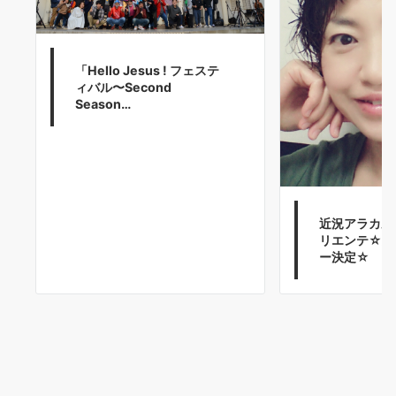
「Hello Jesus ! フェステ
ィバル〜Second
Season…
近況アラカル
リエンテ☆万
ー決定☆