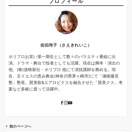
プロフィール
佐伯玲子（さえきれいこ）
ホリプロお笑い第一期生として数々のバラエティ番組に出
演。ドラマ・舞台で役者としても活躍。現在は脚本・演出の
他、(株)放映新社・ホリプロ 他にて演技講師を務める。現
在、主イエスの恵み教会(神奈川県茅ヶ崎市)にて「湘南爆笑
塾」塾長。賛美歌&エアロビクスを融合させた「賛美クス」考
案など多岐に渡って活躍中。
前のページへ