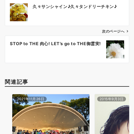
投
久々サンシャイン♪久々タンドリーチキン♪
稿
ナ
ビ
ゲ
次のページへ
ー
STOP to THE 肉心! LET’s go to THE御霊実!
シ
ョ
ン
関連記事
2021年11月26日
2015年9月3日