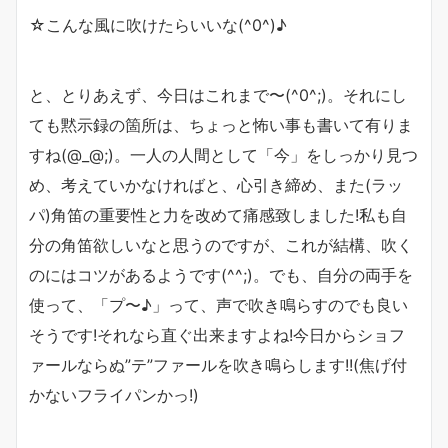
☆こんな風に吹けたらいいな(^0^)♪
と、とりあえず、今日はこれまで〜(^0^;)。それにし
ても黙示録の箇所は、ちょっと怖い事も書いて有りま
すね(@_@;)。一人の人間として「今」をしっかり見つ
め、考えていかなければと、心引き締め、また(ラッ
パ)角笛の重要性と力を改めて痛感致しました!私も自
分の角笛欲しいなと思うのですが、これが結構、吹く
のにはコツがあるようです(^^;)。でも、自分の両手を
使って、「プ〜♪」って、声で吹き鳴らすのでも良い
そうです!それなら直ぐ出来ますよね!今日からショフ
ァールならぬ”テ”ファールを吹き鳴らします!!(焦げ付
かないフライパンかっ!)