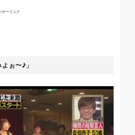
ンサーリンク
みよぉ〜♪」