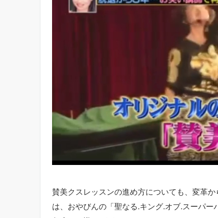
賛美クスレッスンの進め方についても、変革か
は、おやびんの「聖なる.キング.オブ.スーパ