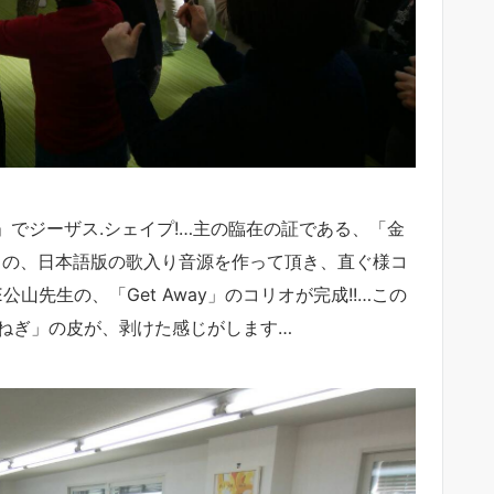
y」でジーザス.シェイプ!…主の臨在の証である、「金
 NOW」の、日本語版の歌入り音源を作って頂き、直ぐ様コ
山先生の、「Get Away」のコリオが完成!!…この
玉ねぎ」の皮が、剥けた感じがします…