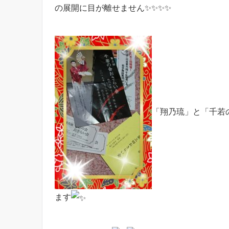
の展開に目が離せません✨✨✨✨
「翔乃琉」と「千若
ます