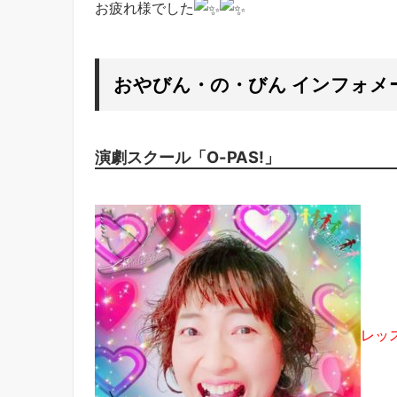
お疲れ様でした
おやびん・の・びん インフォメ
演劇スクール「O-PAS!」
レッ