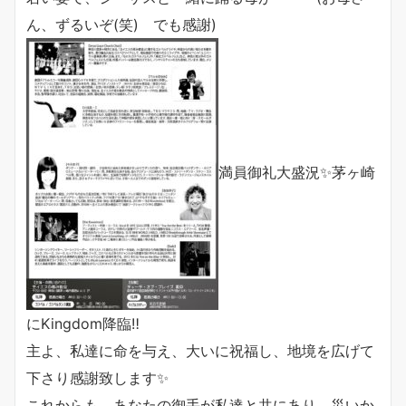
ん、ずるいぞ(笑) でも感謝)
満員御礼大盛況✨茅ヶ崎
にKingdom降臨‼️
主よ、私達に命を与え、大いに祝福し、地境を広げて
下さり感謝致します✨
これからも、あなたの御手が私達と共にあり、災いか