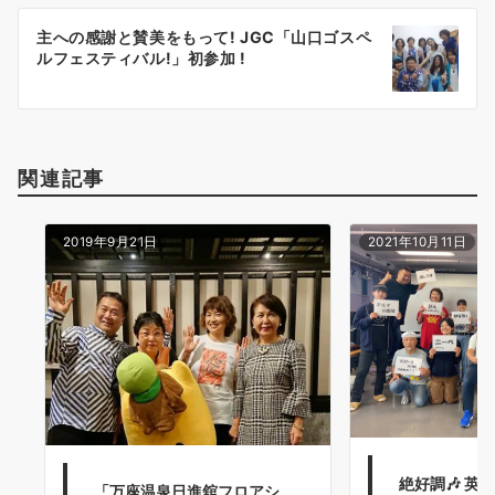
ー
主への感謝と賛美をもって! JGC「山口ゴスペ
シ
ルフェスティバル!」初参加 !
ョ
ン
関連記事
2019年9月21日
2021年10月11日
絶好調🎶 英
「万座温泉日進舘フロアシ