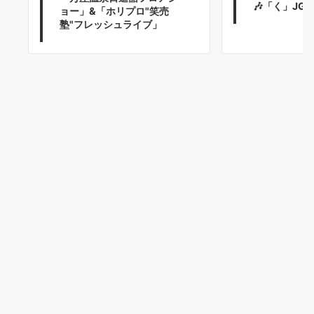
🎶「く」JGC
ョー」&「ホリプロ"笑売
塾"フレッシュライブ」