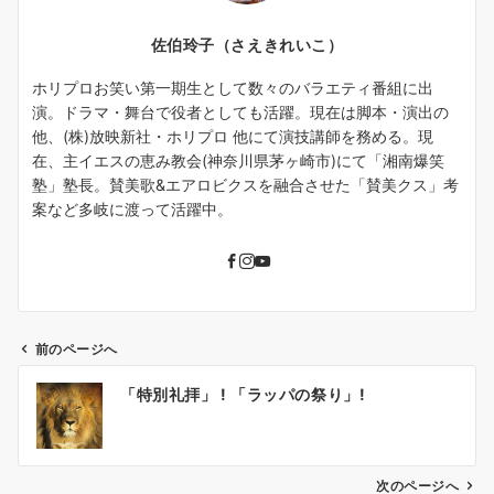
佐伯玲子（さえきれいこ）
ホリプロお笑い第一期生として数々のバラエティ番組に出
演。ドラマ・舞台で役者としても活躍。現在は脚本・演出の
他、(株)放映新社・ホリプロ 他にて演技講師を務める。現
在、主イエスの恵み教会(神奈川県茅ヶ崎市)にて「湘南爆笑
塾」塾長。賛美歌&エアロビクスを融合させた「賛美クス」考
案など多岐に渡って活躍中。
前のページへ
投
「特別礼拝」 ! 「ラッパの祭り」!
稿
ナ
ビ
ゲ
次のページへ