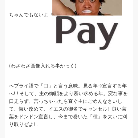
ちゃんでもないよ! !
(わざわざ画像入れる事かっ💧)
ヘブライ語で「口」と言う意味。見る年→宣言する年
へ! ! そして、
主の御顔をより慕い求める年。変な事を
口走らず、言っちゃったら直ぐ主にごめんなさいし
て、悔い改めて、イエスの御名でキャンセル! 良い言
葉をドンドン宣言し、今まで巻いた「種」を大いに刈
り取りぜよ! !