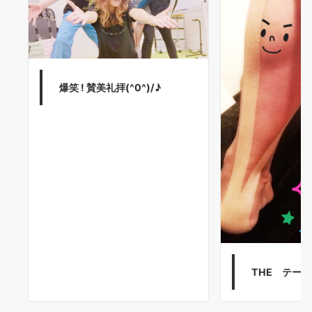
爆笑 ! 賛美礼拝(^0^)/♪
THE テーピ