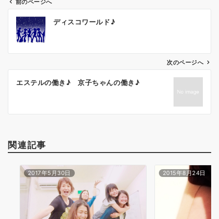
前のページへ
投
ディスコワールド♪
稿
ナ
ビ
ゲ
次のページへ
ー
エステルの働き♪ 京子ちゃんの働き♪
シ
ョ
ン
関連記事
2017年5月30日
2015年8月24日