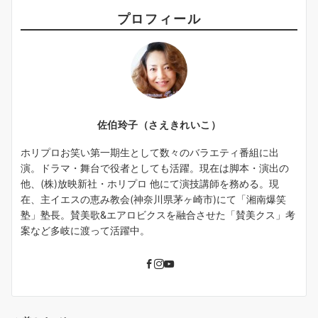
プロフィール
佐伯玲子（さえきれいこ）
ホリプロお笑い第一期生として数々のバラエティ番組に出
演。ドラマ・舞台で役者としても活躍。現在は脚本・演出の
他、(株)放映新社・ホリプロ 他にて演技講師を務める。現
在、主イエスの恵み教会(神奈川県茅ヶ崎市)にて「湘南爆笑
塾」塾長。賛美歌&エアロビクスを融合させた「賛美クス」考
案など多岐に渡って活躍中。