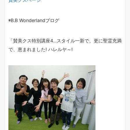
賛美クスページ
◉B.B Wonderlandブログ
「賛美クス特別講座4…
スタイル一新で、更に聖霊充満
で、
恵まれました! ハレルヤ～!