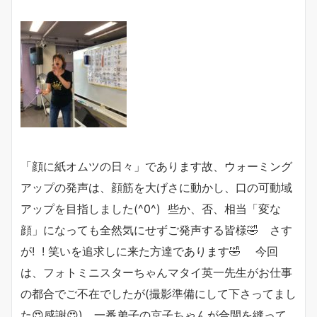
「顔に紙オムツの日々」であります故、ウォーミング
アップの発声は、顔筋を大げさに動かし、口の可動域
アップを目指しました(^0^) 些か、否、相当「変な
顔」になっても全然気にせずご発声する皆様🤣 さす
が! ! 笑いを追求しに来た方達であります🤣 今回
は、フォトミニスターちゃんマタイ英一先生がお仕事
の都合でご不在でしたが(撮影準備にして下さってまし
た😍感謝😍)、一番弟子の京子ちゃんが合間を縫って