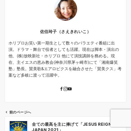
佐伯玲子（さえきれいこ）
ホリプロお笑い第一期生として数々のバラエティ番組に出
演。ドラマ・舞台で役者としても活躍。現在は脚本・演出の
他、(株)放映新社・ホリプロ 他にて演技講師を務める。現
在、主イエスの恵み教会(神奈川県茅ヶ崎市)にて「湘南爆笑
塾」塾長。賛美歌&エアロビクスを融合させた「賛美クス」考
案など多岐に渡って活躍中。
前のページへ
投
全ての最高を主に捧げて「JESUS REIGNS
稿
JAPAN 2021」