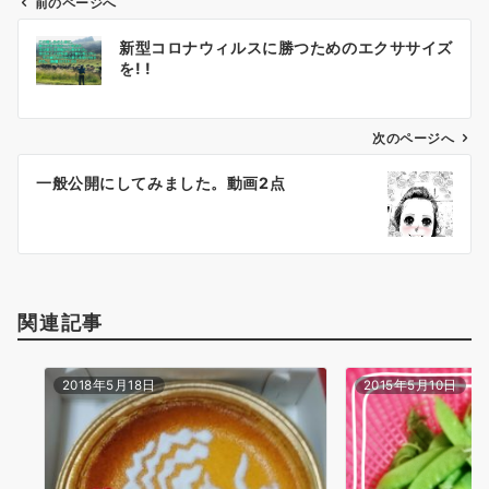
前のページへ
投
新型コロナウィルスに勝つためのエクササイズ
稿
を! !
ナ
ビ
ゲ
次のページへ
ー
一般公開にしてみました。動画2点
シ
ョ
ン
関連記事
2018年5月18日
2015年5月10日