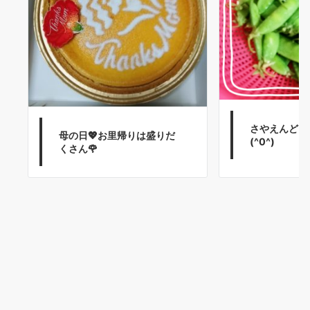
さやえんどう
母の日💖お里帰りは盛りだ
(^0^)
くさん🌹