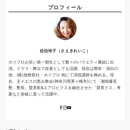
プロフィール
佐伯玲子（さえきれいこ）
ホリプロお笑い第一期生として数々のバラエティ番組に出
演。ドラマ・舞台で役者としても活躍。現在は脚本・演出の
他、(株)放映新社・ホリプロ 他にて演技講師を務める。現
在、主イエスの恵み教会(神奈川県茅ヶ崎市)にて「湘南爆笑
塾」塾長。賛美歌&エアロビクスを融合させた「賛美クス」考
案など多岐に渡って活躍中。