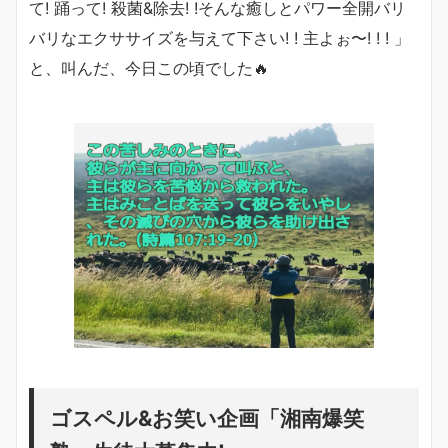
て! 踊って! 殺菌&除去! !そんな癒しとパワー全開バリ
バリなエクササイズを与えて下さい! ! 主よぉ〜! ! ! 」
と、叫んだ、今日この頃でした🔥
ゴスペル&お笑い企画「湘南爆笑