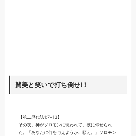
賛美と笑いで打ち倒せ! !
【第二歴代誌1:7~13】
その夜、神がソロモンに現われて、彼に仰せられ
た。「あなたに何を与えようか。願え。」ソロモン