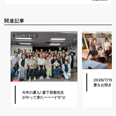
ン
関連記事
2020年7月7日
2026年7月22日
2026/7/1
妻をお招きし
今年の夏も! 森下辰衛先生
がやって来たーーー(^0^)/