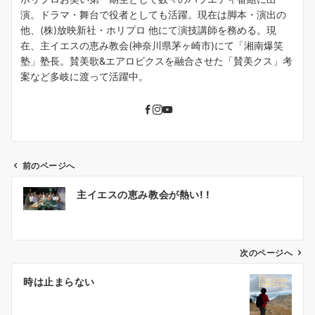
演。ドラマ・舞台で役者としても活躍。現在は脚本・演出の
他、(株)放映新社・ホリプロ 他にて演技講師を務める。現
在、主イエスの恵み教会(神奈川県茅ヶ崎市)にて「湘南爆笑
塾」塾長。賛美歌&エアロビクスを融合させた「賛美クス」考
案など多岐に渡って活躍中。
前のページへ
投
主イエスの恵み教会が熱い! !
稿
ナ
ビ
ゲ
次のページへ
ー
時は止まらない
シ
ョ