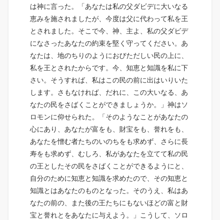
は神に言った。「あなたは私の父ダビデに大いなる
恵みを施されましたが、今度は父に代わって私を王
とされました。そこで今、神、主よ、私の父ダビデ
になさったあなたの約束を堅く守ってください。あ
なたは、地のちりのようにおびただしい民の上に、
私を王とされたからです。今、知恵と知識を私に下
さい。そうすれば、私はこの民の前に出はいりいた
します。さもなければ、だれに、この大いなる、あ
なたの民をさばくことができましょうか。」神はソ
ロモンに仰せられた。「そのようなことがあなたの
心にあり、あなたが富をも、財宝をも、誉れをも、
あなたを憎む者たちのいのちをも求めず、さらに長
寿をも求めず、むしろ、私があなたを立てて私の民
の王としたその民をさばくことができるようにと、
自分のために知恵と知識を求めたので、その知恵と
知識とはあなたのものとなった。そのうえ、私はあ
なたの前の、また後の王たちにもないほどの富と財
宝と誉れとをあなたに与えよう。」こうして、ソロ