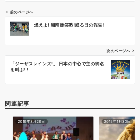
前のページへ
投
燃えよ! 湘南爆笑塾!或る日の報告!
稿
ナ
ビ
ゲ
次のページへ
ー
「ジーザスレインズ!」 日本の中心で主の御名
シ
を叫ぶ! !
ョ
ン
関連記事
2019年8月29日
2015年1月30日