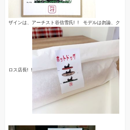
ザインは、アーチスト谷信雪氏! ! モデルは勿論、ク
ロス店長! !