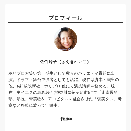
プロフィール
佐伯玲子（さえきれいこ）
ホリプロお笑い第一期生として数々のバラエティ番組に出
演。ドラマ・舞台で役者としても活躍。現在は脚本・演出の
他、(株)放映新社・ホリプロ 他にて演技講師を務める。現
在、主イエスの恵み教会(神奈川県茅ヶ崎市)にて「湘南爆笑
塾」塾長。賛美歌&エアロビクスを融合させた「賛美クス」考
案など多岐に渡って活躍中。