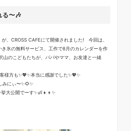
る〜🎶
」が、CROSS CAFEにて開催されました! 今回は、
&かき氷の無料サービス、工作で8月のカレンダーを作
沢山のこどもたちが、パパやママ、お友達と一緒
様方も✨💖✨本当に感謝でした✨💖✨
みにぃ〜✨🌻✨
大公開でーす✨👶👧👦✨