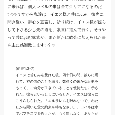
に来れば、個人レベルの事は全てクリアになるのだ
✨✨✨ですから私達は、イエス様と共に歩み、御声に
聞き従い、御心を宣言し、祈り続け、イエス様が照ら
して下さる少し先の道を、素直に進んで行く。そうや
って共に歩む家族が、また新たに教会に加えられた事
を主に感謝致します✨🌹✨
(使徒1:3-7)
イエスは苦しみを受けた後、四十日の間、彼らに現
れて、神の国のことを語り、数多くの確かな証拠を
もって、ご自分が生きていることを使徒たちに示さ
れた。彼らといっしょにいるとき、イエスは彼らに
こう命じられた。「エルサレムを離れないで、わた
しから聞いた父の約束を待ちなさい。」ヨハネは水
でバプテスマを授けたが、もう間もなく、あなたが