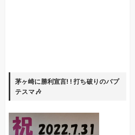
茅ヶ崎に勝利宣言! ! 打ち破りのバプ
テスマ🎶