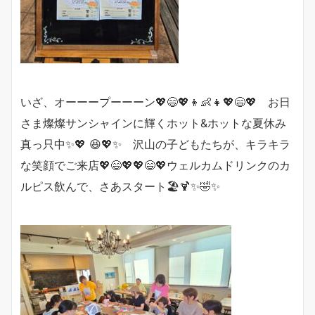
いざ、オーーープーーーン💖😄💖👦👶👧💖😄💖 お日
さま燦燦サンシャインに輝くホット&ホットな夏休み
真っ只中✨💖 😆💖✨ 沢山の子どもたちが、キラキラ
な笑顔でご来店💖😄💖💖😄💖ウェルカムドリンクのカ
ルピス飲んで、さあスタート🏖🍹✨🤣✨