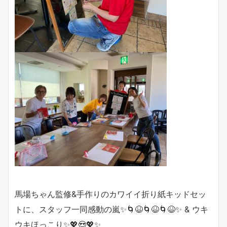
馬場ちゃん監修&手作りのカワイイ折り紙キッドセッ
トに、スタッフ一同感動の嵐✨🌀😆🌀😆🌀😆✨ & ウキ
ウキほっこり✨💖😍💖✨