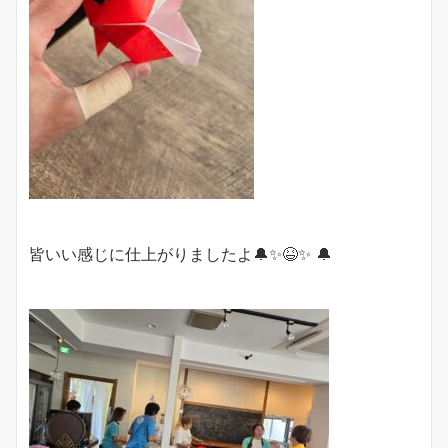
皆いい感じに仕上がりましたよ🔔✨😆✨ 🔔