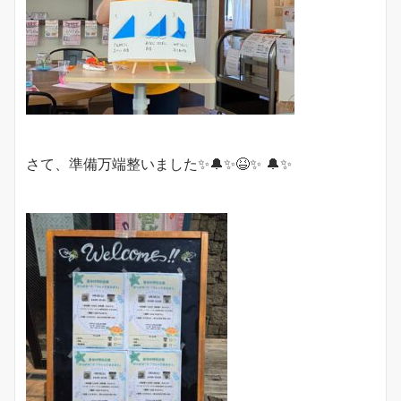
さて、準備万端整いました✨🔔✨😆✨ 🔔✨