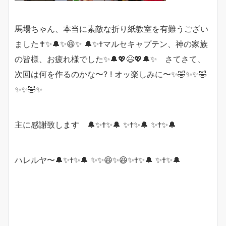
馬場ちゃん、本当に素敵な折り紙教室を有難うござい
ました✝️✨🔔✨😆✨ 🔔✨✝️マルセキャプテン、神の家族
の皆様、お疲れ様でした✨🔔💖😆💖🔔✨ さてさて、
次回は何を作るのかな〜? ! オッ楽しみに〜✨🤣✨✨🤣
✨✨🤣✨
主に感謝致します 🔔✨✝️✨🔔 ✨✝️✨🔔 ✨✝️✨🔔
ハレルヤ〜🔔✨✝️✨🔔 ✨✨😆✨😆✨✝️✨🔔 ✨✝️✨🔔