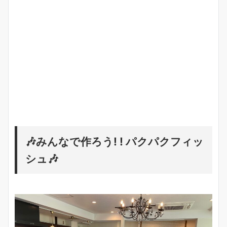
🎶みんなで作ろう! ! パクパクフィッ
シュ🎶