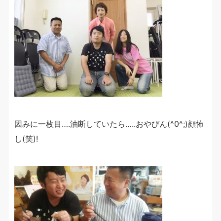
因みに一枚目….油断していたら…..おやびん(^0^;)顔怖
し(笑)!