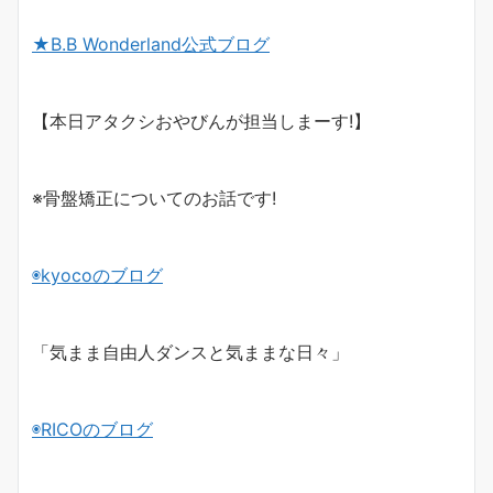
★
B.B Wonderland
公式ブログ
【本日アタクシおやびんが担当しまーす!】
※骨盤矯正についてのお話です!
◉
kyoco
のブログ
「気まま自由人ダンスと気ままな日々」
◉
RICO
のブログ