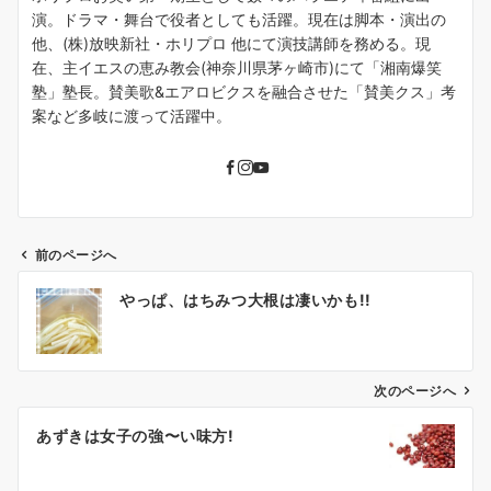
演。ドラマ・舞台で役者としても活躍。現在は脚本・演出の
他、(株)放映新社・ホリプロ 他にて演技講師を務める。現
在、主イエスの恵み教会(神奈川県茅ヶ崎市)にて「湘南爆笑
塾」塾長。賛美歌&エアロビクスを融合させた「賛美クス」考
案など多岐に渡って活躍中。
前のページへ
投
やっぱ、はちみつ大根は凄いかも!!
稿
ナ
ビ
ゲ
次のページへ
ー
あずきは女子の強〜い味方!
シ
ョ