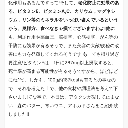
化作用もあるんですって!そして、
老化防止に効果のあ
る、ビタミンE、ビタミンA,C、カリウム，マグネシ
ウム，
リン等のミネラルをいっぱい含んでいるという
から、奥様方、食べなきゃ損でございますわよ!他に
も、
利尿作用や高血圧、脳梗塞、心筋梗塞、がん等の
予防にも効果が有るそうで、また美容の大敵!便秘の改
善にも力を発揮してくれるそうです!あ、でも摂り過ぎ
要注意!ビタミンEは、1日に267mg以上摂取すると、
死亡率が高まる可能性が有るそうですから、ほどほど
にね^^;)。しかも、100g約187kcalも有るとの事なの
で、それを考えた上で、他の食材や調理法を考えて下
さいまし!てな事で、本日は、アタクシが愛して止まな
い、森のバター、青いウニ、アボカドさんをご紹介致
しました!!