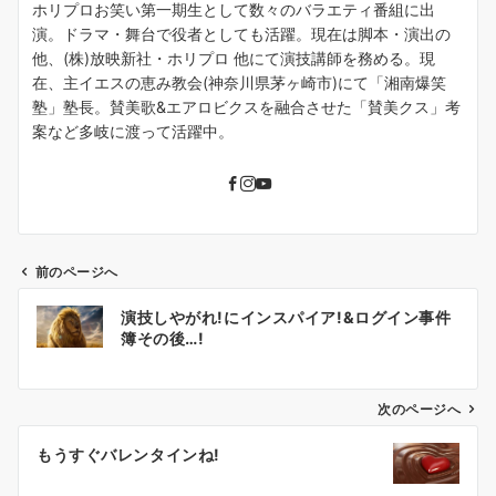
ホリプロお笑い第一期生として数々のバラエティ番組に出
演。ドラマ・舞台で役者としても活躍。現在は脚本・演出の
他、(株)放映新社・ホリプロ 他にて演技講師を務める。現
在、主イエスの恵み教会(神奈川県茅ヶ崎市)にて「湘南爆笑
塾」塾長。賛美歌&エアロビクスを融合させた「賛美クス」考
案など多岐に渡って活躍中。
前のページへ
投
演技しやがれ!にインスパイア!&ログイン事件
稿
簿その後…!
ナ
ビ
ゲ
次のページへ
ー
もうすぐバレンタインね!
シ
ョ