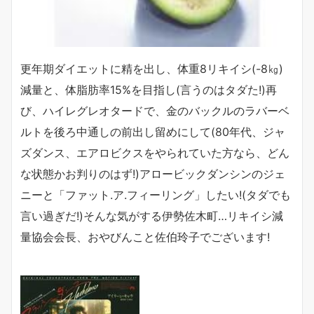
更年期ダイエットに精を出し、体重8リキイシ(-8㎏)
減量と、体脂肪率15%を目指し(言うのはタダた!)再
び、ハイレグレオタードで、金のバックルのラバーベ
ルトを後ろ中通しの前出し留めにして(80年代、ジャ
ズダンス、エアロビクスをやられていた方なら、どん
な状態かお判りのはず!)アロービックダンシンのジェ
ニーと「ファット.ア.フィーリング」したい!(タダでも
言い過ぎだ!)そんな気がする伊勢佐木町…リキイシ減
量協会会長、おやびんこと佐伯玲子でございます!