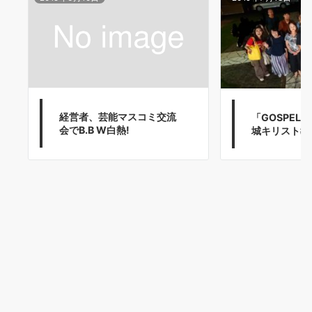
経営者、芸能マスコミ交流
「GOSPEL S
会でB.B W白熱!
城キリスト教