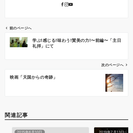
前のページへ
投
学ぶ!感じる!味わう!賛美の力!〜前編〜「主日
稿
礼拝」にて
ナ
ビ
ゲ
次のページへ
ー
映画「天国からの奇跡」
シ
ョ
ン
関連記事
2015年6月10日
2019年7月13日