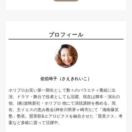
プロフィール
佐伯玲子（さえきれいこ）
ホリプロお笑い第一期生として数々のバラエティ番組に出
演。ドラマ・舞台で役者としても活躍。現在は脚本・演出の
他、(株)放映新社・ホリプロ 他にて演技講師を務める。現
在、主イエスの恵み教会(神奈川県茅ヶ崎市)にて「湘南爆笑
塾」塾長。賛美歌&エアロビクスを融合させた「賛美クス」考
案など多岐に渡って活躍中。