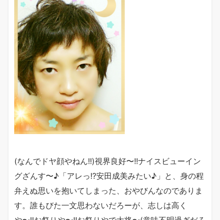
(なんでドヤ顔やねん!!)視界良好〜!!ナイスビューイン
グざんす〜♪「アレっ!?安田成美みたい♪」と、身の程
弁えぬ思いを抱いてしまった、おやびんなのでありま
す。誰もびた一文思わないだろーが、志しは高く