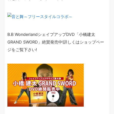
B.B Wonderland
シェイプアップ
DVD
「小橋建太
GRAND SWORD
」絶賛発売中
!
詳しくは
ショップペー
ジ
をご覧下さい
!