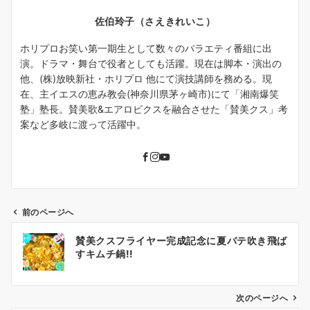
佐伯玲子（さえきれいこ）
ホリプロお笑い第一期生として数々のバラエティ番組に出
演。ドラマ・舞台で役者としても活躍。現在は脚本・演出の
他、(株)放映新社・ホリプロ 他にて演技講師を務める。現
在、主イエスの恵み教会(神奈川県茅ヶ崎市)にて「湘南爆笑
塾」塾長。賛美歌&エアロビクスを融合させた「賛美クス」考
案など多岐に渡って活躍中。
前のページへ
投
賛美クスフライヤー完成記念に夏バテ吹き飛ば
稿
すキムチ鍋!!
ナ
ビ
ゲ
次のページへ