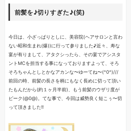
前髪を♪切りすぎた♪(笑)
今日は、小ざっぱりとしに、美容院(ヘアサロンと言わ
ない昭和生まれ(爆))に行って参りました♪近々、寿な
宴が有りまして、アタクシったら、その宴でアシスタ
ントMCを担当する事になっておりますよって、そろ
そろちゃんとしとかなアカンな〜ゆーてね〜(^0^)///
前回の時、前髪の長さを柄にもなく長めに切って頂い
たもんだから(約１ヶ月半前)、もう前髪のウザリ度が
ピーク(@0@)。てな事で、今回は威勢良く短こぅ〜切
って頂きました!!