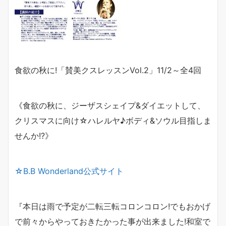
食欲の秋に
!
「賛美クスレッスン
Vol.2
」
11/2
～全
4
回
《食欲の秋に、ジーザスシェイプ
&
ダイエットして、
クリスマスに向け☆ハレルヤ
♪
ボディ
&
ソウル目指しま
せんか
!?
》
☆B.B Wonderland公式サイト
『本日は雨で予定が二転三転
コロンコロン!でもおかげ
で
前々からやっておきたかった事が出来ました!
和室で