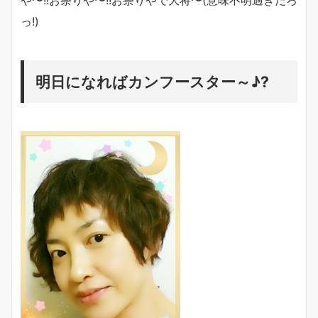
や〜!!お祭りや〜!!お祭りやで大将〜(意味不明過ぎだろ
っ!)
明日になればカンフースター～♪?