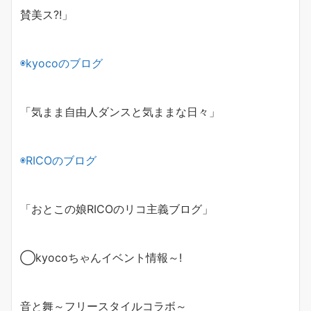
賛美ス?!」
◉
kyoco
のブログ
「気まま自由人ダンスと気ままな日々」
◉
RICO
のブログ
「おとこの娘
RICO
のリコ主義ブログ」
◯
kyoco
ちゃんイベント情報～
!
音と舞～フリースタイルコラボ～