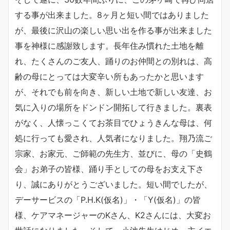
する事が出来ました。8ヶ月と短い間ではありました
が、最後に沢山の楽しい思い出を作る事が出来ました
事を神様に感謝致します。長年住み慣れた土地を離
れ、たくさんのご友人、踊りのお仲間との別れは、高
齢の母にとっては大変辛い所もあったかと思います
が、それでも前を向き、新しい土地で新しい友達、お
気に入りの場所をドンドン開拓して行きました。裏表
がなく、人懐っこくてお茶目でひょうきんな母は、何
処に行っても愛され、人気者になりました。翔乃流ご
宗家、お家元、ご師範の先生方、並びに、母の「史鶴
会」お弟子の皆様、踊り手としての母をお支え下さ
り、誠にありがとうございました。短い間でしたが、
デーサービスの「P.H.K(仮名)」・「Y(仮名)」の皆
様、ケアマネージャーのKさん、K2さんには、大変お