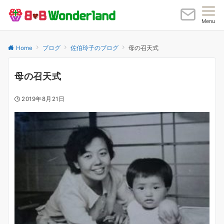
Menu
Home
ブログ
佐伯玲子のブログ
母の召天式
母の召天式
2019年8月21日