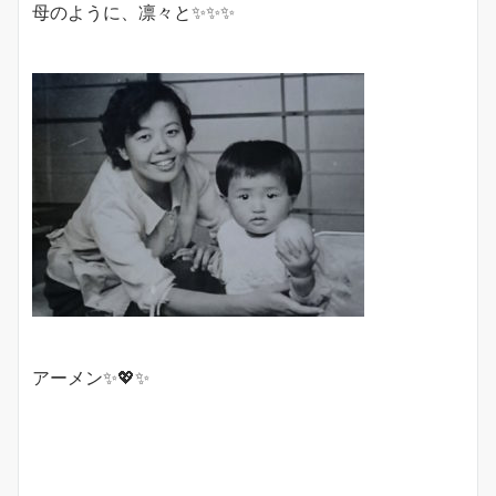
母のように、凛々と✨✨✨
アーメン✨💖✨