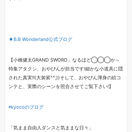
★
B.B Wonderland
公式ブログ
【小橋健太GRAND SWORD」なるほど◯◯◯か～
特集アタクシ、おやびんが担当です!細かな小道具に隠
された真実!!(大袈裟^^;))そして、おやびん渾身の絵コ
ンテと、実際のシーンを照合させてご覧下さい!】
◉
kyoco
のブログ
「気まま自由人ダンスと気ままな日々」