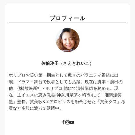
プロフィール
佐伯玲子（さえきれいこ）
ホリプロお笑い第一期生として数々のバラエティ番組に出
演。ドラマ・舞台で役者としても活躍。現在は脚本・演出の
他、(株)放映新社・ホリプロ 他にて演技講師を務める。現
在、主イエスの恵み教会(神奈川県茅ヶ崎市)にて「湘南爆笑
塾」塾長。賛美歌&エアロビクスを融合させた「賛美クス」考
案など多岐に渡って活躍中。