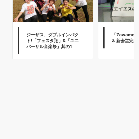
ジーザス、ダブルインパク
「Zawame
ト!「フェスタ翔」&「ユニ
& 新会堂完成祝
バーサル音楽祭」其の1