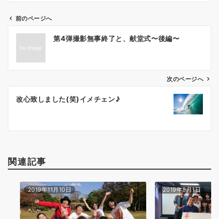
前のページへ
投
第4弾撮影無事終了と、献堂式〜後編〜
稿
ナ
ビ
ゲ
次のページへ
ー
改心致しました(笑)イメチェン♪
シ
ョ
ン
関連記事
2019年11月10日
2019年8月1日