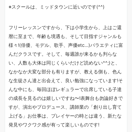
※スクールは、ミッドタウンに近いのです(^^)
フリーレッスンですから、下は小学生から、上はご還
暦に至まで、年齢も境遇も、そして目指すジャンルも
様々!(俳優、モデル、歌手、声優etc…)バラエティに富
んだクラスです。そして、毎週誰が来るかも判らな
い、人数も大体は同じくらいだけど読めない^^;)と、
なかなか大変な部分も有りますが、教える側も、色ん
な生徒さん達と出会えて、良い勉強になっています!そ
んな中にも、毎回ほぼレギュラーで出席している子達
の成長を見るのは嬉しいですね〜!表舞台も勿論好きで
すが、演出やプロデュース、講師業の「創り出し育て
上げる」お仕事は、プレイヤーの時とは違う、新たな
発見やワクワク感が有って楽しいものです!